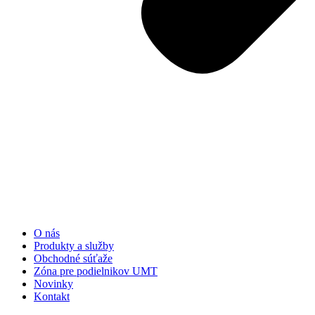
O nás
Produkty a služby
Obchodné súťaže
Zóna pre podielnikov UMT
Novinky
Kontakt